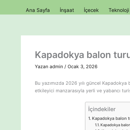
İçeriğe
Ana Sayfa
İnşaat
İçecek
Teknoloji
atla
Kapadokya balon turu 
Yazan
admin
/
Ocak 3, 2026
Bu yazımızda 2026 yılı güncel Kapadokya bal
etkileyici manzarasıyla yerli ve yabancı tur
İçindekiler
Kapadokya balon tu
Kapadokya balon 