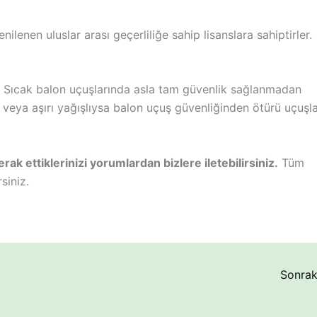
nilenen uluslar arası geçerliliğe sahip lisanslara sahiptirler.
r. Sıcak balon uçuşlarında asla tam güvenlik sağlanmadan
 veya aşırı yağışlıysa balon uçuş güvenliğinden ötürü uçuşl
ak ettiklerinizi yorumlardan bizlere iletebilirsiniz.
Tüm
siniz.
Sonrak