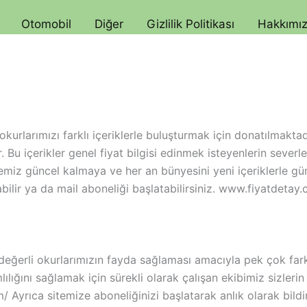
Otomobil
Diğer
Gizlilik Politikası
Hakkımı
kurlarımızı farklı içeriklerle buluşturmak için donatılmaktadır
Bu içerikler genel fiyat bilgisi edinmek isteyenlerin severle
temiz güncel kalmaya ve her an bünyesini yeni içeriklerle g
çabilir ya da mail aboneliği başlatabilirsiniz. www.fiyatdetay
eğerli okurlarımızın fayda sağlaması amacıyla pek çok farklı
vamlılığını sağlamak için sürekli olarak çalışan ekibimiz sizleri
Ayrıca sitemize aboneliğinizi başlatarak anlık olarak bildiri