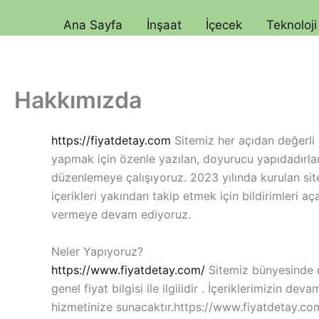
İçeriğe
Ana Sayfa
İnşaat
İçecek
Teknoloji
atla
Hakkımızda
https://fiyatdetay.com
Sitemiz her açıdan değerli o
yapmak için özenle yazılan, doyurucu yapıdadırlar. 
düzenlemeye çalışıyoruz. 2023 yılında kurulan si
içerikleri yakından takip etmek için bildirimleri a
vermeye devam ediyoruz.
Neler Yapıyoruz?
https://www.fiyatdetay.com/
Sitemiz bünyesinde d
genel fiyat bilgisi ile ilgilidir . İçeriklerimizin de
hizmetinize sunacaktır.https://www.fiyatdetay.com/ 