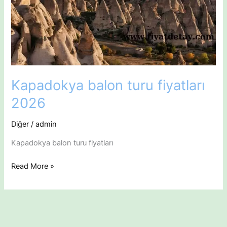
Kapadokya balon turu fiyatları
2026
Diğer
/
admin
Kapadokya balon turu fiyatları
Kapadokya
Read More »
balon
turu
fiyatları
2026